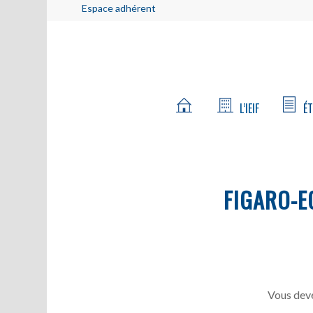
Espace adhérent
L’IEIF
ÉT
FIGARO-E
Vous deve