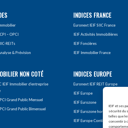
DES
INDICES FRANCE
Immobilier
Euronext IEIF SIIC France
SCPI – OPCI
IEIF Activités Immobilières
IIC-REITs
IEIF Foncières
nalyse & Prévision
IEIF Immobilier France
OBILIER NON COTÉ
INDICES EUROPE
IEIF Immobilier d’entreprise
Euronext IEIF REIT Europe
e
IEIF Europe
OPCI Grand Public Mensuel
IEIF Eurozone
IEIF et ses p
OPCI Grand Public Bimensuel
sécurité du s
IEIF Eurozone hors France
telles que le
IEIF Europe Continentale
consentir à 
comportement