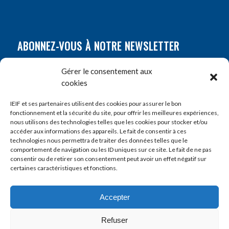
ABONNEZ-VOUS À NOTRE NEWSLETTER
Nom
*
Gérer le consentement aux
cookies
Prénom
*
IEIF et ses partenaires utilisent des cookies pour assurer le bon
fonctionnement et la sécurité du site, pour offrir les meilleures expériences,
nous utilisons des technologies telles que les cookies pour stocker et/ou
accéder aux informations des appareils. Le fait de consentir à ces
E-mail
*
technologies nous permettra de traiter des données telles que le
comportement de navigation ou les ID uniques sur ce site. Le fait de ne pas
consentir ou de retirer son consentement peut avoir un effet négatif sur
certaines caractéristiques et fonctions.
Accepter
Refuser