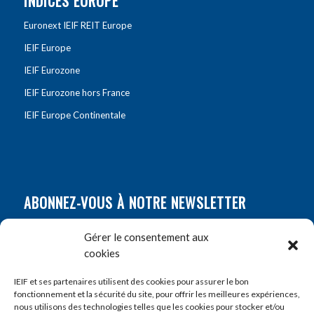
INDICES EUROPE
Euronext IEIF REIT Europe
IEIF Europe
IEIF Eurozone
IEIF Eurozone hors France
IEIF Europe Continentale
ABONNEZ-VOUS À NOTRE NEWSLETTER
Nom
*
Gérer le consentement aux
cookies
Prénom
*
IEIF et ses partenaires utilisent des cookies pour assurer le bon
fonctionnement et la sécurité du site, pour offrir les meilleures expériences,
nous utilisons des technologies telles que les cookies pour stocker et/ou