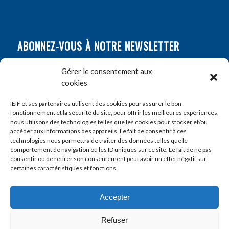
ABONNEZ-VOUS À NOTRE NEWSLETTER
Nom
*
Gérer le consentement aux
cookies
Prénom
*
IEIF et ses partenaires utilisent des cookies pour assurer le bon
fonctionnement et la sécurité du site, pour offrir les meilleures expériences,
nous utilisons des technologies telles que les cookies pour stocker et/ou
accéder aux informations des appareils. Le fait de consentir à ces
E-mail
*
technologies nous permettra de traiter des données telles que le
comportement de navigation ou les ID uniques sur ce site. Le fait de ne pas
consentir ou de retirer son consentement peut avoir un effet négatif sur
certaines caractéristiques et fonctions.
Accepter
Refuser