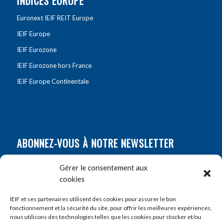
INDICES EUROPE
Euronext IEIF REIT Europe
IEIF Europe
IEIF Eurozone
IEIF Eurozone hors France
IEIF Europe Continentale
ABONNEZ-VOUS À NOTRE NEWSLETTER
Nom
*
Gérer le consentement aux
cookies
Prénom
*
IEIF et ses partenaires utilisent des cookies pour assurer le bon
fonctionnement et la sécurité du site, pour offrir les meilleures expériences,
nous utilisons des technologies telles que les cookies pour stocker et/ou