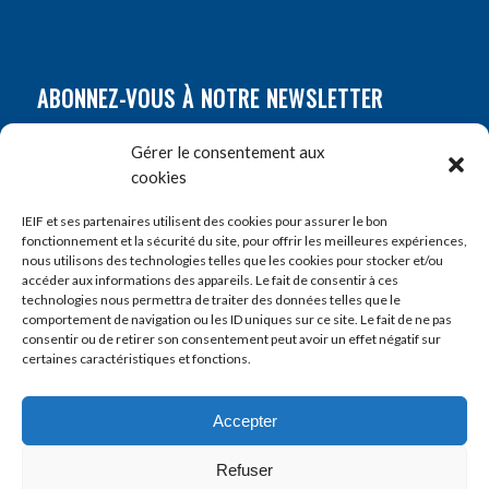
ABONNEZ-VOUS À NOTRE NEWSLETTER
Nom
*
Gérer le consentement aux
cookies
Prénom
*
IEIF et ses partenaires utilisent des cookies pour assurer le bon
fonctionnement et la sécurité du site, pour offrir les meilleures expériences,
nous utilisons des technologies telles que les cookies pour stocker et/ou
accéder aux informations des appareils. Le fait de consentir à ces
E-mail
*
technologies nous permettra de traiter des données telles que le
comportement de navigation ou les ID uniques sur ce site. Le fait de ne pas
consentir ou de retirer son consentement peut avoir un effet négatif sur
certaines caractéristiques et fonctions.
Accepter
Refuser