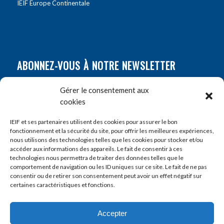
IEIF Europe Continentale
ABONNEZ-VOUS À NOTRE NEWSLETTER
Nom
*
Gérer le consentement aux
cookies
Prénom
*
IEIF et ses partenaires utilisent des cookies pour assurer le bon
fonctionnement et la sécurité du site, pour offrir les meilleures expériences,
nous utilisons des technologies telles que les cookies pour stocker et/ou
accéder aux informations des appareils. Le fait de consentir à ces
E-mail
*
technologies nous permettra de traiter des données telles que le
comportement de navigation ou les ID uniques sur ce site. Le fait de ne pas
consentir ou de retirer son consentement peut avoir un effet négatif sur
certaines caractéristiques et fonctions.
Accepter