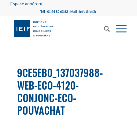
Espace adhérent
Tél : 01 44 82 63 63 - Mail : info@ieif.fr
9CE5EB0_137037988-
WEB-ECO-4120-
CONJONC-ECO-
POUVACHAT