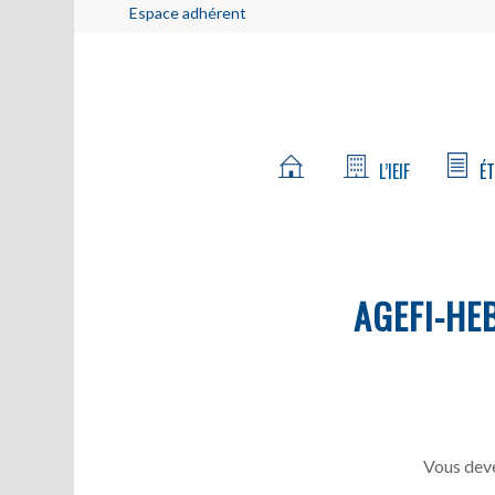
Espace adhérent
L’IEIF
ÉT
AGEFI-HE
Vous deve