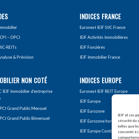
DES
INDICES FRANCE
Immobilier
Euronext IEIF SIIC France
SCPI – OPCI
IEIF Activités Immobilières
IIC-REITs
IEIF Foncières
nalyse & Prévision
IEIF Immobilier France
OBILIER NON COTÉ
INDICES EUROPE
IEIF Immobilier d’entreprise
Euronext IEIF REIT Europe
e
IEIF Europe
OPCI Grand Public Mensuel
IEIF Eurozone
IEIF et ses p
OPCI Grand Public Bimensuel
sécurité du s
IEIF Eurozone hors France
telles que le
IEIF Europe Continentale
consentir à 
comportement