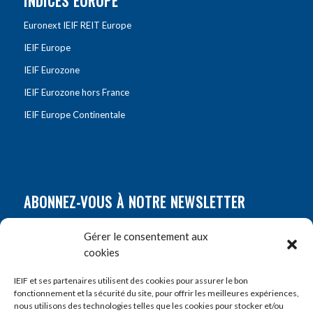
INDICES EUROPE
Euronext IEIF REIT Europe
IEIF Europe
IEIF Eurozone
IEIF Eurozone hors France
IEIF Europe Continentale
ABONNEZ-VOUS À NOTRE NEWSLETTER
Nom
*
Gérer le consentement aux
cookies
Prénom
*
IEIF et ses partenaires utilisent des cookies pour assurer le bon
fonctionnement et la sécurité du site, pour offrir les meilleures expériences,
nous utilisons des technologies telles que les cookies pour stocker et/ou