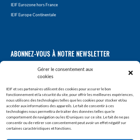
IEIF Eurozone hors France
IEIF Europe Continentale
ABONNEZ-VOUS À NOTRE NEWSLETTER
Nom
*
Gérer le consentement aux
cookies
Prénom
*
IEIF et ses partenaires utilisent des cookies pour assurer le bon
fonctionnement et la sécurité du site, pour offrir les meilleures expériences,
nous utilisons des technologies telles que les cookies pour stocker et/ou
accéder aux informations des appareils. Le fait de consentir à ces
E-mail
*
technologies nous permettra de traiter des données telles que le
comportement de navigation ou les ID uniques sur ce site. Le fait de ne pas
consentir ou de retirer son consentement peut avoir un effet négatif sur
certaines caractéristiques et fonctions.