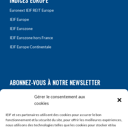
INDICES EUROPE
Euronext IEIF REIT Europe
IEIF Europe
IEIF Eurozone
IEIF Eurozone hors France
IEIF Europe Continentale
ABONNEZ-VOUS À NOTRE NEWSLETTER
Nom
*
Gérer le consentement aux
cookies
Prénom
*
IEIF et ses partenaires utilisent des cookies pour assurer le bon
fonctionnement et la sécurité du site, pour offrir les meilleures expériences,
nous utilisons des technologies telles que les cookies pour stocker et/ou