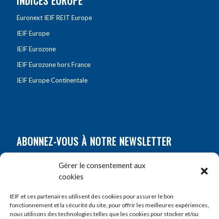
INDICES EUROPE
Euronext IEIF REIT Europe
IEIF Europe
IEIF Eurozone
IEIF Eurozone hors France
IEIF Europe Continentale
ABONNEZ-VOUS À NOTRE NEWSLETTER
Nom
*
Gérer le consentement aux
cookies
Prénom
*
IEIF et ses partenaires utilisent des cookies pour assurer le bon
fonctionnement et la sécurité du site, pour offrir les meilleures expériences,
nous utilisons des technologies telles que les cookies pour stocker et/ou