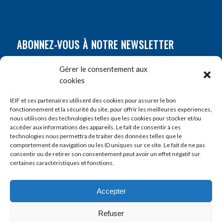
ABONNEZ-VOUS À NOTRE NEWSLETTER
Nom
*
Gérer le consentement aux
cookies
Prénom
*
IEIF et ses partenaires utilisent des cookies pour assurer le bon
fonctionnement et la sécurité du site, pour offrir les meilleures expériences,
nous utilisons des technologies telles que les cookies pour stocker et/ou
accéder aux informations des appareils. Le fait de consentir à ces
E-mail
*
technologies nous permettra de traiter des données telles que le
comportement de navigation ou les ID uniques sur ce site. Le fait de ne pas
consentir ou de retirer son consentement peut avoir un effet négatif sur
certaines caractéristiques et fonctions.
Accepter
Refuser