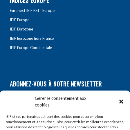
INDICES EUROPE
Euronext IEIF REIT Europe
IEIF Europe
IEIF Eurozone
IEIF Eurozone hors France
IEIF Europe Continentale
ABONNEZ-VOUS À NOTRE NEWSLETTER
Nom
*
Gérer le consentement aux
cookies
Prénom
*
IEIF et ses partenaires utilisent des cookies pour assurer le bon
fonctionnement et la sécurité du site, pour offrir les meilleures expériences,
nous utilisons des technologies telles que les cookies pour stocker et/ou