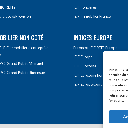
IIC-REITs
IEIF Foncières
nalyse & Prévision
IEIF Immobilier France
OBILIER NON COTÉ
INDICES EUROPE
IEIF Immobilier d’entreprise
Euronext IEIF REIT Europe
e
IEIF Europe
OPCI Grand Public Mensuel
IEIF Eurozone
IEIF et ses p
OPCI Grand Public Bimensuel
sécurité du s
IEIF Eurozone hors France
telles que le
IEIF Europe Continentale
consentir à 
comportement
retirer son 
fonctions.
Ac