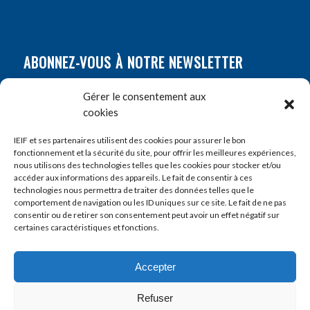
ABONNEZ-VOUS À NOTRE NEWSLETTER
Nom
*
Gérer le consentement aux
cookies
Prénom
*
IEIF et ses partenaires utilisent des cookies pour assurer le bon
fonctionnement et la sécurité du site, pour offrir les meilleures expériences,
nous utilisons des technologies telles que les cookies pour stocker et/ou
accéder aux informations des appareils. Le fait de consentir à ces
E-mail
*
technologies nous permettra de traiter des données telles que le
comportement de navigation ou les ID uniques sur ce site. Le fait de ne pas
consentir ou de retirer son consentement peut avoir un effet négatif sur
certaines caractéristiques et fonctions.
Accepter
Refuser