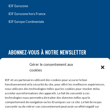
IEIF Eurozone
IEIF Eurozone hors France
IEIF Europe Continentale
ABONNEZ-VOUS À NOTRE NEWSLETTER
Nom
*
Gérer le consentement aux
cookies
Prénom
*
IEIF et ses partenaires utilisent des cookies pour assurer le bon
fonctionnement et la sécurité du site, pour offrir les meilleures expériences,
nous utilisons des technologies telles que les cookies pour stocker et/ou
accéder aux informations des appareils. Le fait de consentir à ces
E-mail
*
technologies nous permettra de traiter des données telles que le
comportement de navigation ou les ID uniques sur ce site. Le fait de ne pas
consentir ou de retirer son consentement peut avoir un effet négatif sur