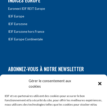
INDICES EUROPE
Euronext IEIF REIT Europe
IEIF Europe
IEIF Eurozone
IEIF Eurozone hors France
IEIF Europe Continentale
ABONNEZ-VOUS À NOTRE NEWSLETTER
Nom
*
Gérer le consentement aux
cookies
Prénom
*
IEIF et ses partenaires utilisent des cookies pour assurer le bon
fonctionnement et la sécurité du site, pour offrir les meilleures expériences,
nous utilisons des technologies telles que les cookies pour stocker et/ou