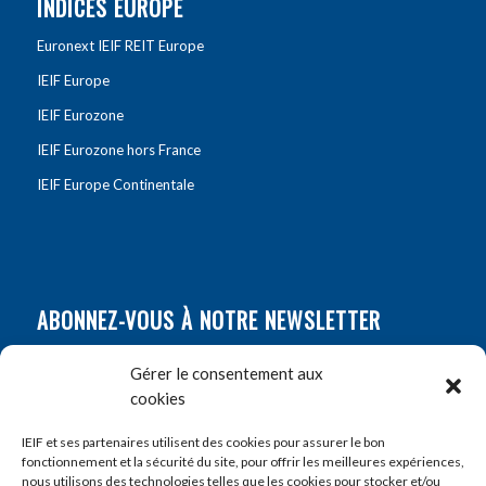
INDICES EUROPE
Euronext IEIF REIT Europe
IEIF Europe
IEIF Eurozone
IEIF Eurozone hors France
IEIF Europe Continentale
ABONNEZ-VOUS À NOTRE NEWSLETTER
Nom
*
Gérer le consentement aux
cookies
Prénom
*
IEIF et ses partenaires utilisent des cookies pour assurer le bon
fonctionnement et la sécurité du site, pour offrir les meilleures expériences,
nous utilisons des technologies telles que les cookies pour stocker et/ou