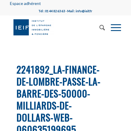
Espace adhérent
Tél : 01 44 82 63 63 - Mail : info@ieif.fr
2241892_LA-FINANCE-
DE-LOMBRE-PASSE-LA-
BARRE-DES-50000-
MILLIARDS-DE-
DOLLARS-WEB-
060635199695