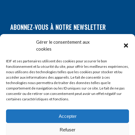
ABONNEZ-VOUS À NOTRE NEWSLETTER
Nom
*
Gérer le consentement aux
cookies
Prénom
*
IEIF et ses partenaires utilisent des cookies pour assurer le bon
fonctionnement et la sécurité du site, pour offrir les meilleures expériences,
nous utilisons des technologies telles que les cookies pour stocker et/ou
accéder aux informations des appareils. Le fait de consentir à ces
E-mail
*
technologies nous permettra de traiter des données telles que le
comportement de navigation ou les ID uniques sur ce site. Le fait de ne pas
consentir ou de retirer son consentement peut avoir un effet négatif sur
certaines caractéristiques et fonctions.
Accepter
Refuser