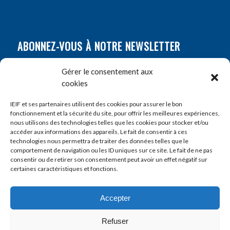
ABONNEZ-VOUS À NOTRE NEWSLETTER
Nom
*
Gérer le consentement aux
cookies
Prénom
*
IEIF et ses partenaires utilisent des cookies pour assurer le bon
fonctionnement et la sécurité du site, pour offrir les meilleures expériences,
nous utilisons des technologies telles que les cookies pour stocker et/ou
accéder aux informations des appareils. Le fait de consentir à ces
E-mail
*
technologies nous permettra de traiter des données telles que le
comportement de navigation ou les ID uniques sur ce site. Le fait de ne pas
consentir ou de retirer son consentement peut avoir un effet négatif sur
certaines caractéristiques et fonctions.
Accepter
Refuser