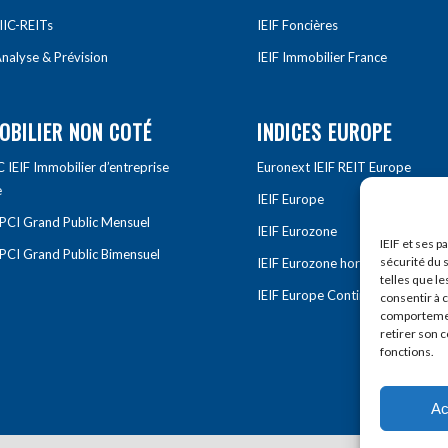
IIC-REITs
IEIF Foncières
nalyse & Prévision
IEIF Immobilier France
OBILIER NON COTÉ
INDICES EUROPE
IEIF Immobilier d’entreprise
Euronext IEIF REIT Europe
e
IEIF Europe
OPCI Grand Public Mensuel
IEIF Eurozone
IEIF et ses p
OPCI Grand Public Bimensuel
sécurité du s
IEIF Eurozone hors France
telles que le
IEIF Europe Continentale
consentir à 
comportement
retirer son 
fonctions.
Ac