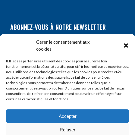
ABONNEZ-VOUS À NOTRE NEWSLETTER
Nom
*
Gérer le consentement aux
cookies
Prénom
*
IEIF et ses partenaires utilisent des cookies pour assurer le bon
fonctionnement et la sécurité du site, pour offrir les meilleures expériences,
nous utilisons des technologies telles que les cookies pour stocker et/ou
accéder aux informations des appareils. Le fait de consentir à ces
E-mail
*
technologies nous permettra de traiter des données telles que le
comportement de navigation ou les ID uniques sur ce site. Le fait de ne pas
consentir ou de retirer son consentement peut avoir un effet négatif sur
certaines caractéristiques et fonctions.
Accepter
Refuser