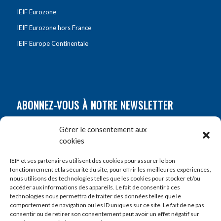
IEIF Eurozone
IEIF Eurozone hors France
IEIF Europe Continentale
ABONNEZ-VOUS À NOTRE NEWSLETTER
Nom
*
Gérer le consentement aux
cookies
Prénom
*
IEIF et ses partenaires utilisent des cookies pour assurer le bon
fonctionnement et la sécurité du site, pour offrir les meilleures expériences,
nous utilisons des technologies telles que les cookies pour stocker et/ou
accéder aux informations des appareils. Le fait de consentir à ces
E-mail
*
technologies nous permettra de traiter des données telles que le
comportement de navigation ou les ID uniques sur ce site. Le fait de ne pas
consentir ou de retirer son consentement peut avoir un effet négatif sur