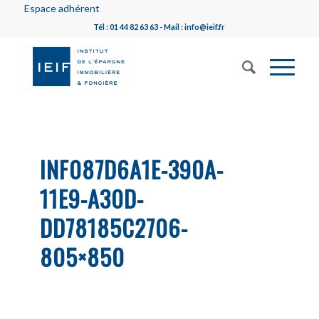
Espace adhérent
Tél : 01 44 82 63 63 - Mail : info@ieif.fr
INF087D6A1E-390A-
11E9-A30D-
DD78185C2706-
805×850