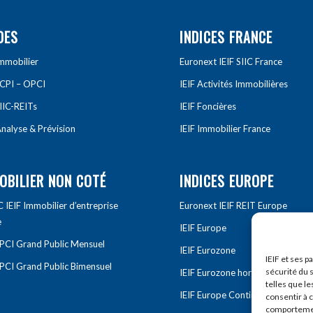
DES
INDICES FRANCE
Immobilier
Euronext IEIF SIIC France
SCPI – OPCI
IEIF Activités Immobilières
IIC-REITs
IEIF Foncières
nalyse & Prévision
IEIF Immobilier France
OBILIER NON COTÉ
INDICES EUROPE
IEIF Immobilier d’entreprise
Euronext IEIF REIT Europe
e
IEIF Europe
OPCI Grand Public Mensuel
IEIF Eurozone
IEIF et ses p
OPCI Grand Public Bimensuel
sécurité du s
IEIF Eurozone hors France
telles que le
IEIF Europe Continentale
consentir à 
comportement