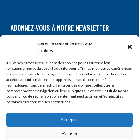
ABONNEZ-VOUS À NOTRE NEWSLETTER
Nom
*
Gérer le consentement aux
cookies
Prénom
*
IEIF et ses partenaires utilisent des cookies pour assurer le bon
fonctionnement et la sécurité du site, pour offrir les meilleures expériences,
nous utilisons des technologies telles que les cookies pour stocker et/ou
accéder aux informations des appareils. Le fait de consentir à ces
E-mail
*
technologies nous permettra de traiter des données telles que le
comportement de navigation ou les ID uniques sur ce site. Le fait de ne pas
consentir ou de retirer son consentement peut avoir un effet négatif sur
certaines caractéristiques et fonctions.
Accepter
Refuser