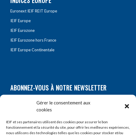
INDICES EUROPE
Euronext IEIF REIT Europe
IEIF Europe
IEIF Eurozone
IEIF Eurozone hors France
IEIF Europe Continentale
ABONNEZ-VOUS À NOTRE NEWSLETTER
Nom
*
Gérer le consentement aux
cookies
Prénom
*
IEIF et ses partenaires utilisent des cookies pour assurer le bon
fonctionnement et la sécurité du site, pour offrir les meilleures expériences,
nous utilisons des technologies telles que les cookies pour stocker et/ou