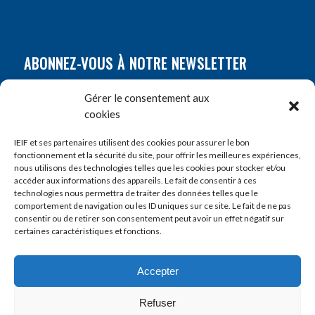
ABONNEZ-VOUS À NOTRE NEWSLETTER
Nom
*
Gérer le consentement aux
cookies
Prénom
*
IEIF et ses partenaires utilisent des cookies pour assurer le bon
fonctionnement et la sécurité du site, pour offrir les meilleures expériences,
nous utilisons des technologies telles que les cookies pour stocker et/ou
accéder aux informations des appareils. Le fait de consentir à ces
E-mail
*
technologies nous permettra de traiter des données telles que le
comportement de navigation ou les ID uniques sur ce site. Le fait de ne pas
consentir ou de retirer son consentement peut avoir un effet négatif sur
certaines caractéristiques et fonctions.
Accepter
Refuser