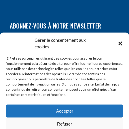
ABONNEZ-VOUS À NOTRE NEWSLETTER
Nom
*
Gérer le consentement aux
cookies
Prénom
*
IEIF et ses partenaires utilisent des cookies pour assurer le bon
fonctionnement et la sécurité du site, pour offrir les meilleures expériences,
nous utilisons des technologies telles que les cookies pour stocker et/ou
accéder aux informations des appareils. Le fait de consentir à ces
E-mail
*
technologies nous permettra de traiter des données telles que le
comportement de navigation ou les ID uniques sur ce site. Le fait de ne pas
consentir ou de retirer son consentement peut avoir un effet négatif sur
certaines caractéristiques et fonctions.
Accepter
Refuser