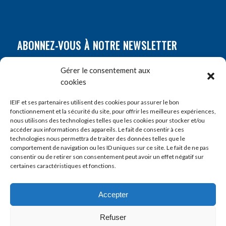
ABONNEZ-VOUS À NOTRE NEWSLETTER
Nom
*
Gérer le consentement aux
cookies
Prénom
*
IEIF et ses partenaires utilisent des cookies pour assurer le bon
fonctionnement et la sécurité du site, pour offrir les meilleures expériences,
nous utilisons des technologies telles que les cookies pour stocker et/ou
accéder aux informations des appareils. Le fait de consentir à ces
E-mail
*
technologies nous permettra de traiter des données telles que le
comportement de navigation ou les ID uniques sur ce site. Le fait de ne pas
consentir ou de retirer son consentement peut avoir un effet négatif sur
certaines caractéristiques et fonctions.
Accepter
Refuser