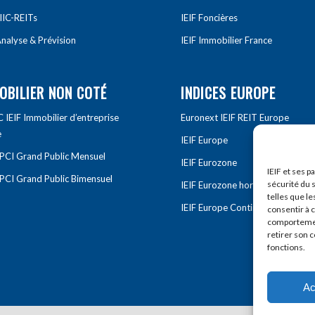
IIC-REITs
IEIF Foncières
nalyse & Prévision
IEIF Immobilier France
OBILIER NON COTÉ
INDICES EUROPE
IEIF Immobilier d’entreprise
Euronext IEIF REIT Europe
e
IEIF Europe
OPCI Grand Public Mensuel
IEIF Eurozone
IEIF et ses p
OPCI Grand Public Bimensuel
sécurité du s
IEIF Eurozone hors France
telles que le
IEIF Europe Continentale
consentir à 
comportement
retirer son 
fonctions.
Ac