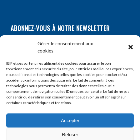
ABONNEZ-VOUS À NOTRE NEWSLETTER
Nom
*
Gérer le consentement aux
cookies
Prénom
*
IEIF et ses partenaires utilisent des cookies pour assurer le bon
fonctionnement et la sécurité du site, pour offrir les meilleures expériences,
nous utilisons des technologies telles que les cookies pour stocker et/ou
accéder aux informations des appareils. Le fait de consentir à ces
E-mail
*
technologies nous permettra de traiter des données telles que le
comportement de navigation ou les ID uniques sur ce site. Le fait de ne pas
consentir ou de retirer son consentement peut avoir un effet négatif sur
certaines caractéristiques et fonctions.
Accepter
Refuser