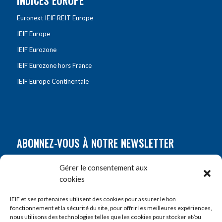
INDICES EUROPE
Euronext IEIF REIT Europe
IEIF Europe
IEIF Eurozone
IEIF Eurozone hors France
IEIF Europe Continentale
ABONNEZ-VOUS À NOTRE NEWSLETTER
Nom
*
Gérer le consentement aux
cookies
Prénom
*
IEIF et ses partenaires utilisent des cookies pour assurer le bon
fonctionnement et la sécurité du site, pour offrir les meilleures expériences,
nous utilisons des technologies telles que les cookies pour stocker et/ou