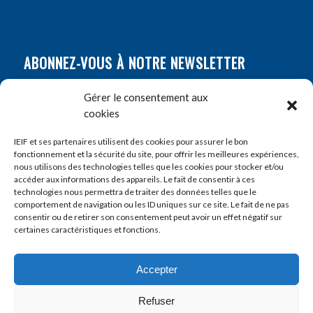
ABONNEZ-VOUS À NOTRE NEWSLETTER
Nom
*
Gérer le consentement aux
cookies
Prénom
*
IEIF et ses partenaires utilisent des cookies pour assurer le bon
fonctionnement et la sécurité du site, pour offrir les meilleures expériences,
nous utilisons des technologies telles que les cookies pour stocker et/ou
accéder aux informations des appareils. Le fait de consentir à ces
E-mail
*
technologies nous permettra de traiter des données telles que le
comportement de navigation ou les ID uniques sur ce site. Le fait de ne pas
consentir ou de retirer son consentement peut avoir un effet négatif sur
certaines caractéristiques et fonctions.
Accepter
Refuser