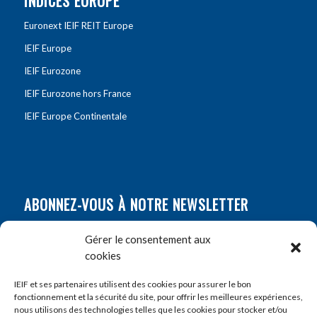
INDICES EUROPE
Euronext IEIF REIT Europe
IEIF Europe
IEIF Eurozone
IEIF Eurozone hors France
IEIF Europe Continentale
ABONNEZ-VOUS À NOTRE NEWSLETTER
Nom
*
Gérer le consentement aux
cookies
Prénom
*
IEIF et ses partenaires utilisent des cookies pour assurer le bon
fonctionnement et la sécurité du site, pour offrir les meilleures expériences,
nous utilisons des technologies telles que les cookies pour stocker et/ou