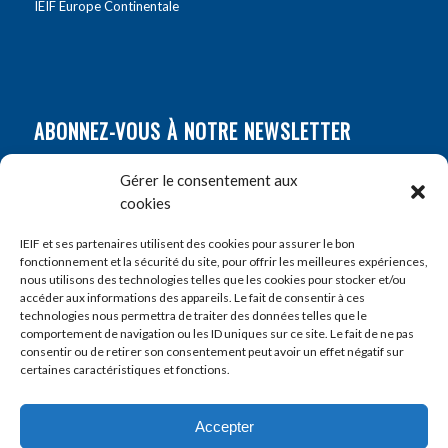
IEIF Europe Continentale
ABONNEZ-VOUS À NOTRE NEWSLETTER
Nom
*
Gérer le consentement aux
cookies
Prénom
*
IEIF et ses partenaires utilisent des cookies pour assurer le bon
fonctionnement et la sécurité du site, pour offrir les meilleures expériences,
nous utilisons des technologies telles que les cookies pour stocker et/ou
accéder aux informations des appareils. Le fait de consentir à ces
E-mail
*
technologies nous permettra de traiter des données telles que le
comportement de navigation ou les ID uniques sur ce site. Le fait de ne pas
consentir ou de retirer son consentement peut avoir un effet négatif sur
certaines caractéristiques et fonctions.
Accepter