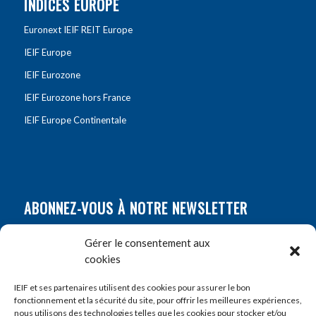
INDICES EUROPE
Euronext IEIF REIT Europe
IEIF Europe
IEIF Eurozone
IEIF Eurozone hors France
IEIF Europe Continentale
ABONNEZ-VOUS À NOTRE NEWSLETTER
Nom
*
Gérer le consentement aux
cookies
Prénom
*
IEIF et ses partenaires utilisent des cookies pour assurer le bon
fonctionnement et la sécurité du site, pour offrir les meilleures expériences,
nous utilisons des technologies telles que les cookies pour stocker et/ou