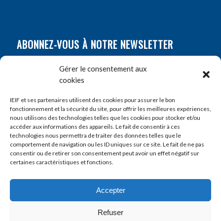
ABONNEZ-VOUS À NOTRE NEWSLETTER
Nom
*
Gérer le consentement aux
cookies
Prénom
*
IEIF et ses partenaires utilisent des cookies pour assurer le bon
fonctionnement et la sécurité du site, pour offrir les meilleures expériences,
nous utilisons des technologies telles que les cookies pour stocker et/ou
accéder aux informations des appareils. Le fait de consentir à ces
E-mail
*
technologies nous permettra de traiter des données telles que le
comportement de navigation ou les ID uniques sur ce site. Le fait de ne pas
consentir ou de retirer son consentement peut avoir un effet négatif sur
certaines caractéristiques et fonctions.
Accepter
Refuser