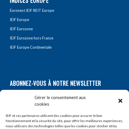
INDICES EUROPE
Euronext IEIF REIT Europe
IEIF Europe
IEIF Eurozone
IEIF Eurozone hors France
IEIF Europe Continentale
ABONNEZ-VOUS À NOTRE NEWSLETTER
Nom
*
Gérer le consentement aux
cookies
Prénom
*
IEIF et ses partenaires utilisent des cookies pour assurer le bon
fonctionnement et la sécurité du site, pour offrir les meilleures expériences,
nous utilisons des technologies telles que les cookies pour stocker et/ou