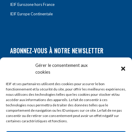
IEIF Eurozone hors France
IEIF Europe Continentale
ABONNEZ-VOUS À NOTRE NEWSLETTER
Nom
*
Gérer le consentement aux
cookies
Prénom
*
IEIF et ses partenaires utilisent des cookies pour assurer le bon
fonctionnement et la sécurité du site, pour offrir les meilleures expériences,
nous utilisons des technologies telles que les cookies pour stocker et/ou
accéder aux informations des appareils. Le fait de consentir à ces
E-mail
*
technologies nous permettra de traiter des données telles que le
comportement de navigation ou les ID uniques sur ce site. Le fait de ne pas
consentir ou de retirer son consentement peut avoir un effet négatif sur
certaines caractéristiques et fonctions.