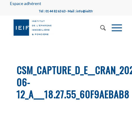
Espace adhérent
Tél : 01 44 82 63 63 - Mail : info@ieif.fr
CSM_CAPTURE_D_E__CRAN_20
06-
12_A___18.27.55_60F9AEBAB8