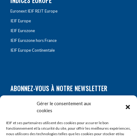
INDICES EUROPE
Euronext IEIF REIT Europe
IEIF Europe
IEIF Eurozone
IEIF Eurozone hors France
IEIF Europe Continentale
ABONNEZ-VOUS À NOTRE NEWSLETTER
Nom
*
Gérer le consentement aux
cookies
Prénom
*
IEIF et ses partenaires utilisent des cookies pour assurer le bon
fonctionnement et la sécurité du site, pour offrir les meilleures expériences,
nous utilisons des technologies telles que les cookies pour stocker et/ou