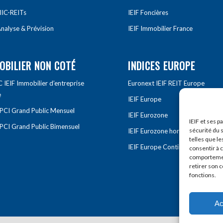
IIC-REITs
IEIF Foncières
nalyse & Prévision
IEIF Immobilier France
OBILIER NON COTÉ
INDICES EUROPE
IEIF Immobilier d’entreprise
Euronext IEIF REIT Europe
e
IEIF Europe
OPCI Grand Public Mensuel
IEIF Eurozone
IEIF et ses p
OPCI Grand Public Bimensuel
sécurité du s
IEIF Eurozone hors France
telles que le
IEIF Europe Continentale
consentir à 
comportement
retirer son 
fonctions.
Ac