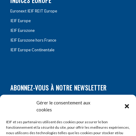
INDICES EUROPE
Euronext IEIF REIT Europe
IEIF Europe
IEIF Eurozone
IEIF Eurozone hors France
IEIF Europe Continentale
ABONNEZ-VOUS À NOTRE NEWSLETTER
Nom
*
Gérer le consentement aux
cookies
Prénom
*
IEIF et ses partenaires utilisent des cookies pour assurer le bon
fonctionnement et la sécurité du site, pour offrir les meilleures expériences,
nous utilisons des technologies telles que les cookies pour stocker et/ou