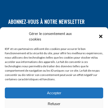
ABONNEZ-VOUS À NOTRE NEWSLETTER
Nom
*
Gérer le consentement aux
cookies
Prénom
*
IEIF et ses partenaires utilisent des cookies pour assurer le bon
fonctionnement et la sécurité du site, pour offrir les meilleures expériences,
nous utilisons des technologies telles que les cookies pour stocker et/ou
accéder aux informations des appareils. Le fait de consentir à ces
E-mail
*
technologies nous permettra de traiter des données telles que le
comportement de navigation ou les ID uniques sur ce site. Le fait de ne pas
consentir ou de retirer son consentement peut avoir un effet négatif sur
certaines caractéristiques et fonctions.
Accepter
Refuser