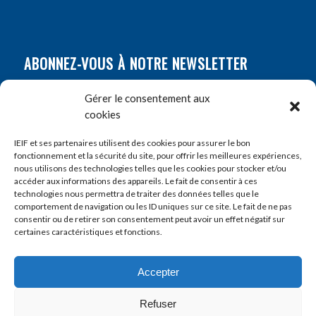
ABONNEZ-VOUS À NOTRE NEWSLETTER
Nom
*
Gérer le consentement aux
cookies
Prénom
*
IEIF et ses partenaires utilisent des cookies pour assurer le bon
fonctionnement et la sécurité du site, pour offrir les meilleures expériences,
nous utilisons des technologies telles que les cookies pour stocker et/ou
accéder aux informations des appareils. Le fait de consentir à ces
E-mail
*
technologies nous permettra de traiter des données telles que le
comportement de navigation ou les ID uniques sur ce site. Le fait de ne pas
consentir ou de retirer son consentement peut avoir un effet négatif sur
certaines caractéristiques et fonctions.
Accepter
Refuser