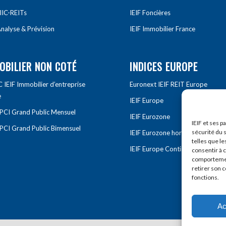
IIC-REITs
IEIF Foncières
nalyse & Prévision
IEIF Immobilier France
OBILIER NON COTÉ
INDICES EUROPE
IEIF Immobilier d’entreprise
Euronext IEIF REIT Europe
e
IEIF Europe
OPCI Grand Public Mensuel
IEIF Eurozone
IEIF et ses p
OPCI Grand Public Bimensuel
sécurité du s
IEIF Eurozone hors France
telles que le
IEIF Europe Continentale
consentir à 
comportement
retirer son 
fonctions.
Ac