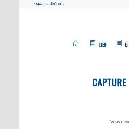
Espace adhérent
L’IEIF
ÉT
CAPTURE D
Vous deve