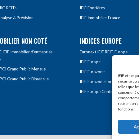
IIC-REITs
IEIF Foncières
nalyse & Prévision
IEIF Immobilier France
OBILIER NON COTÉ
INDICES EUROPE
IEIF Immobilier d’entreprise
Euronext IEIF REIT Europe
e
IEIF Europe
OPCI Grand Public Mensuel
IEIF Eurozone
IEIF et ses p
OPCI Grand Public Bimensuel
sécurité du s
IEIF Eurozone hors France
telles que le
IEIF Europe Continentale
consentir à 
comportement
retirer son 
fonctions.
Ac