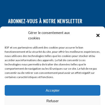
ABONNEZ-VOUS À NOTRE NEWSLETTER
Nom
*
Gérer le consentement aux
cookies
Prénom
*
IEIF et ses partenaires utilisent des cookies pour assurer le bon
fonctionnement et la sécurité du site, pour offrir les meilleures expériences,
nous utilisons des technologies telles que les cookies pour stocker et/ou
accéder aux informations des appareils. Le fait de consentir à ces
E-mail
*
technologies nous permettra de traiter des données telles que le
comportement de navigation ou les ID uniques sur ce site. Le fait de ne pas
consentir ou de retirer son consentement peut avoir un effet négatif sur
certaines caractéristiques et fonctions.
Accepter
Refuser