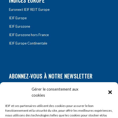
INDICES EUROPE
Euronext IEIF REIT Europe
IEIF Europe
IEIF Eurozone
IEIF Eurozone hors France
IEIF Europe Continentale
ABONNEZ-VOUS À NOTRE NEWSLETTER
Nom
*
Gérer le consentement aux
cookies
Prénom
*
IEIF et ses partenaires utilisent des cookies pour assurer le bon
fonctionnement et la sécurité du site, pour offrir les meilleures expériences,
nous utilisons des technologies telles que les cookies pour stocker et/ou